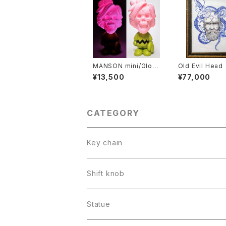
MANSON mini/Glow
Old Evil Head
in the dark(pink発
¥13,500
¥77,000
光)
CATEGORY
Key chain
Shift knob
Statue