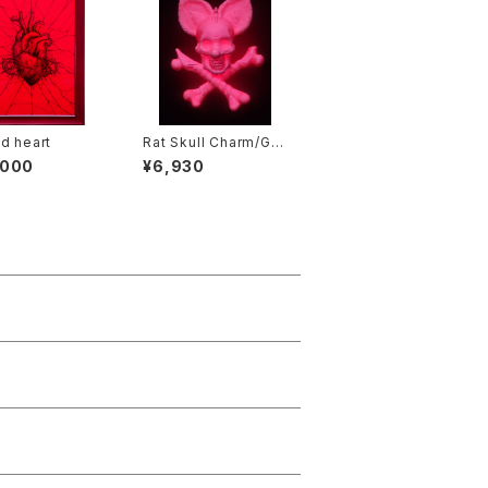
d heart
Rat Skull Charm/Glo
w in the Darkピンク
,000
¥6,930
発光