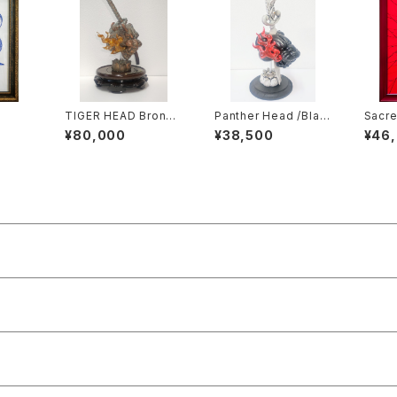
TIGER HEAD Bronze
Panther Head /Blac
Sacre
paint
k＆Red Flames
¥80,000
¥38,500
¥46