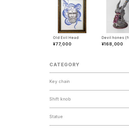
Old Evil Head
Devil hones (ful
lor: METAL pai
¥77,000
¥168,000
CATEGORY
Key chain
Shift knob
Statue