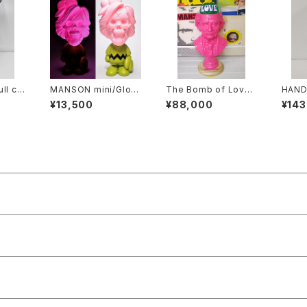
l co
MANSON mini/Glow
The Bomb of Love
HAND
nt)
in the dark(pink発
(brilliant pink)
MARY
¥13,500
¥88,000
¥143
光)