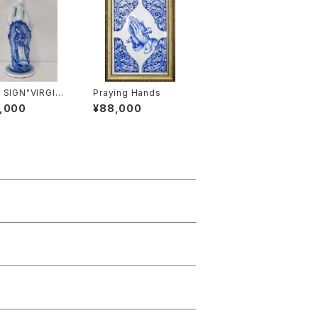
 SIGN"VIRGIN
Praying Hands
"
,000
¥88,000