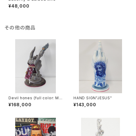
¥48,000
その他の商品
Devil hones (full color: ME
HAND SIGN"JESUS"
TAL paint)
¥168,000
¥143,000