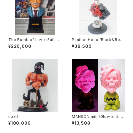
The Bomb of Love (Full pa
Panther Head /Black＆Red
int)
Flames
¥220,000
¥38,500
next!
MANSON mini/Glow in the
dark(pink発光)
¥180,000
¥13,500