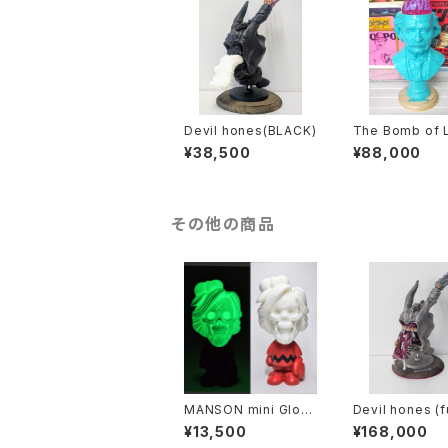
Devil hones(BLACK)
The Bomb of 
(cerulean blue
¥38,500
¥88,000
その他の商品
MANSON mini Glow
Devil hones (ful
in the dark(green発
lor: METAL pai
¥13,500
¥168,000
光)