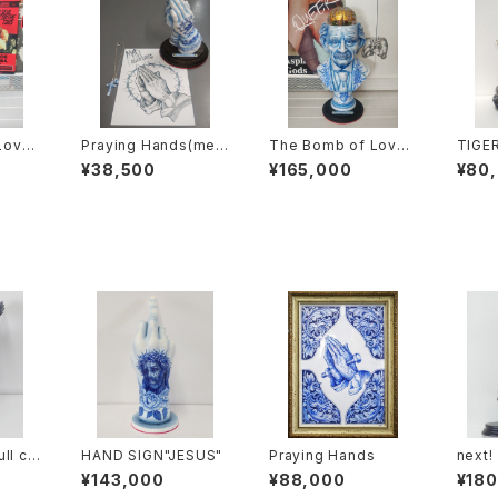
Love
Praying Hands(mem
The Bomb of Love
TIGE
)
ento mori ＆ bones)
(Ceramic-Style pain
paint
¥38,500
¥165,000
¥80
t)
l co
HAND SIGN"JESUS"
Praying Hands
next!
nt)
¥143,000
¥88,000
¥18