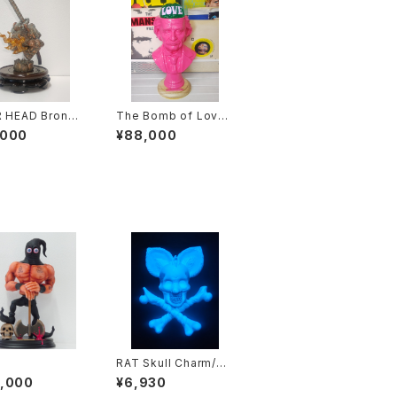
R HEAD Bronze
The Bomb of Love
(brilliant pink)
,000
¥88,000
RAT Skull Charm/Gl
ow in the Dark青発光
0,000
¥6,930